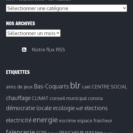
Nos
publications
NOS ARCHIVES
par
Nos
thèmes
archives
Notre flux RSS
ETIQUETTES
blr
Bas-Coquarts
aires de jeux
cael
CENTRE SOCIAL
chauffage
CLIMAT
conseil municipal
corona
démocratie locale
ecologie
elections
edf
energie
electricité
escrime
espace fraicheur
faïencerie
gaz
FCPE
FRAICHEUR
hlm