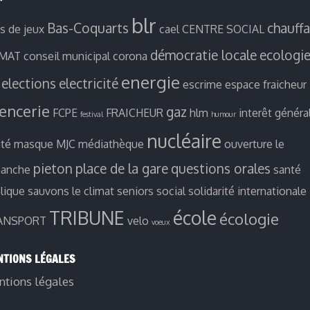
blr
Bas-Coquarts
chauff
es de jeux
cael
CENTRE SOCIAL
démocratie locale
ecologi
IMAT
conseil municipal
corona
energie
elections
electricité
escrime
espace fraicheur
ïencerie
gaz
FCPE
FRAICHEUR
hlm
interêt généra
festival
humour
nucléaire
ité
masque
MJC
médiathèque
ouverture le
pieton
place de la gare
questions orales
manche
santé
lique
sauvons le climat
seniors
social
solidarité internationale
TRIBUNE
école
écologie
ANSPORT
velo
voeux
TIONS LÉGALES
tions légales