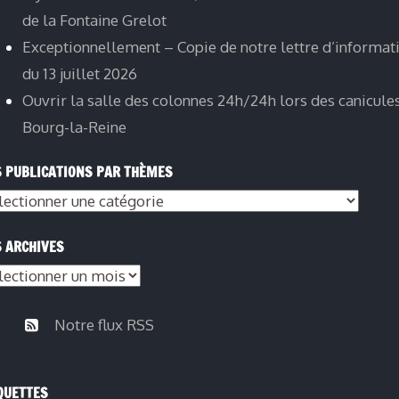
de la Fontaine Grelot
Exceptionnellement – Copie de notre lettre d’informat
du 13 juillet 2026
Ouvrir la salle des colonnes 24h/24h lors des canicule
Bourg-la-Reine
 PUBLICATIONS PAR THÈMES
s
lications
 ARCHIVES
s
èmes
hives
Notre flux RSS
QUETTES