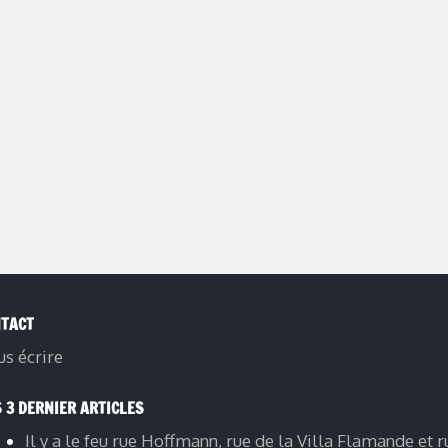
TACT
s écrire
 3 DERNIER ARTICLES
Il y a le feu rue Hoffmann, rue de la Villa Flamande et r