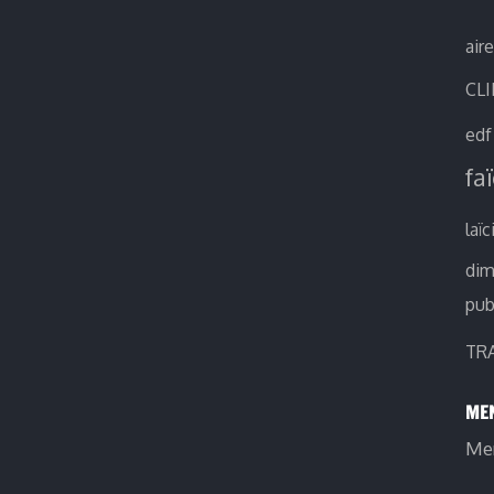
air
CL
edf
fa
laïc
di
pub
TR
MEN
Men