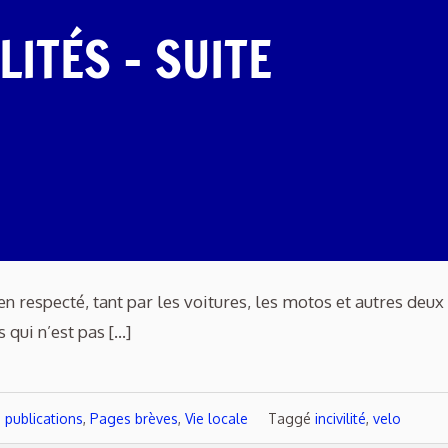
LITÉS – SUITE
en respecté, tant par les voitures, les motos et autres deux
s qui n’est pas […]
 publications
,
Pages brèves
,
Vie locale
Taggé
incivilité
,
velo