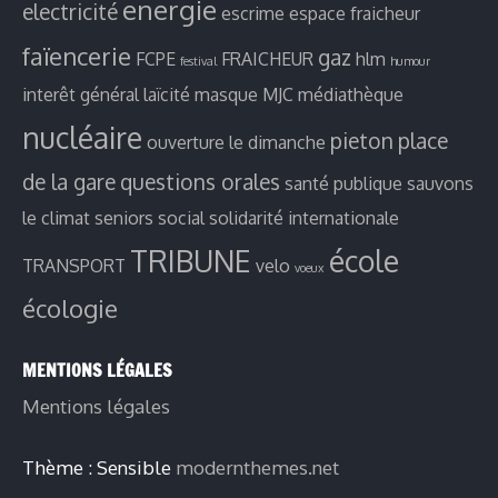
energie
electricité
escrime
espace fraicheur
faïencerie
gaz
FCPE
FRAICHEUR
hlm
festival
humour
interêt général
laïcité
masque
MJC
médiathèque
nucléaire
pieton
place
ouverture le dimanche
de la gare
questions orales
santé publique
sauvons
le climat
seniors
social
solidarité internationale
TRIBUNE
école
TRANSPORT
velo
voeux
écologie
MENTIONS LÉGALES
Mentions légales
Thème : Sensible
modernthemes.net