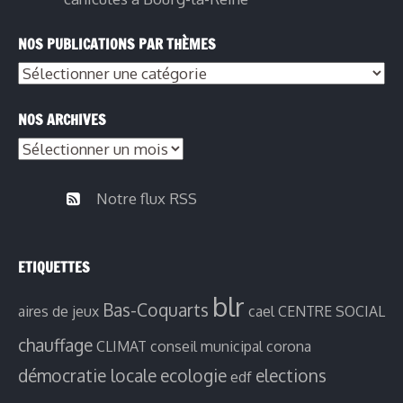
NOS PUBLICATIONS PAR THÈMES
Nos
publications
NOS ARCHIVES
par
Nos
thèmes
archives
Notre flux RSS
ETIQUETTES
blr
Bas-Coquarts
aires de jeux
cael
CENTRE SOCIAL
chauffage
CLIMAT
conseil municipal
corona
démocratie locale
ecologie
elections
edf