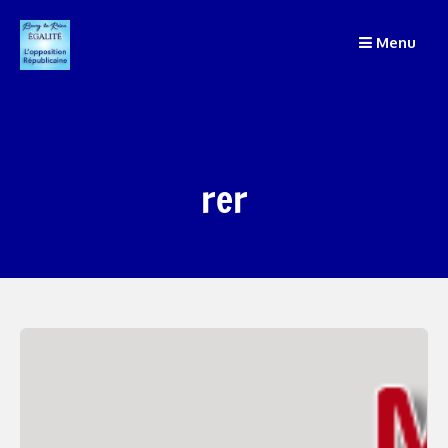
Passer
au
Menu
contenu
rer