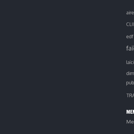
air
CL
edf
fa
laïc
di
pub
TR
MEN
Men