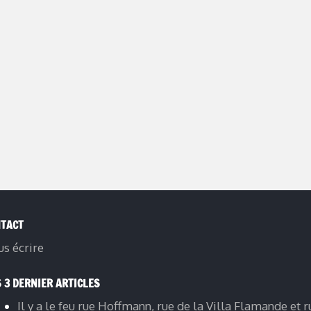
TACT
s écrire
 3 DERNIER ARTICLES
Il y a le feu rue Hoffmann, rue de la Villa Flamande et r