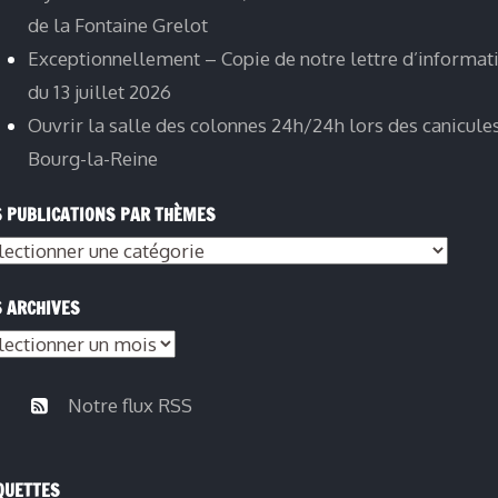
de la Fontaine Grelot
Exceptionnellement – Copie de notre lettre d’informat
du 13 juillet 2026
Ouvrir la salle des colonnes 24h/24h lors des canicule
Bourg-la-Reine
 PUBLICATIONS PAR THÈMES
s
lications
 ARCHIVES
s
èmes
hives
Notre flux RSS
QUETTES