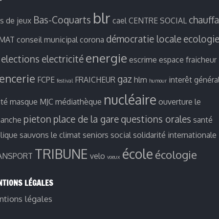
blr
Bas-Coquarts
chauff
es de jeux
cael
CENTRE SOCIAL
démocratie locale
ecologi
IMAT
conseil municipal
corona
energie
elections
electricité
escrime
espace fraicheur
ïencerie
gaz
FCPE
FRAICHEUR
hlm
interêt généra
festival
humour
nucléaire
ité
masque
MJC
médiathèque
ouverture le
pieton
place de la gare
questions orales
manche
santé
lique
sauvons le climat
seniors
social
solidarité internationale
TRIBUNE
école
écologie
ANSPORT
velo
voeux
TIONS LÉGALES
tions légales