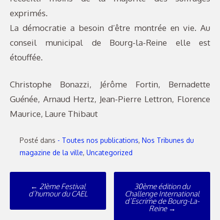
exprimés.
La démocratie a besoin d’être montrée en vie. Au
conseil municipal de Bourg-la-Reine elle est
étouffée.
Christophe Bonazzi, Jérôme Fortin, Bernadette
Guénée, Arnaud Hertz, Jean-Pierre Lettron, Florence
Maurice, Laure Thibaut
Posté dans
- Toutes nos publications
,
Nos Tribunes du
magazine de la ville
,
Uncategorized
Poste
←
21ème Festival
30ème édition du
navigation
d’humour du CAEL
Challenge International
d’Escrime de Bourg-La-
Reine
→