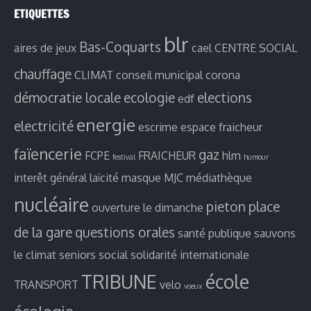
ETIQUETTES
blr
Bas-Coquarts
aires de jeux
cael
CENTRE SOCIAL
chauffage
CLIMAT
conseil municipal
corona
démocratie locale
ecologie
elections
edf
energie
electricité
escrime
espace fraicheur
faïencerie
gaz
FCPE
FRAICHEUR
hlm
festival
humour
interêt général
laïcité
masque
MJC
médiathèque
nucléaire
pieton
place
ouverture le dimanche
de la gare
questions orales
santé publique
sauvons
le climat
seniors
social
solidarité internationale
TRIBUNE
école
TRANSPORT
velo
voeux