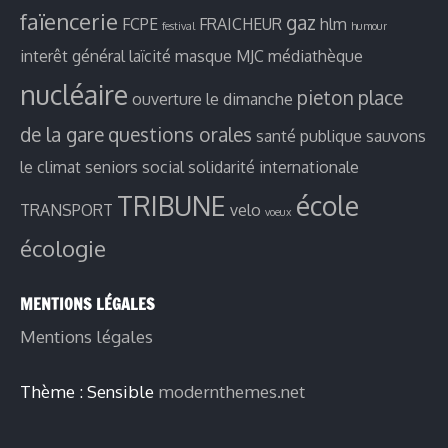
faïencerie
gaz
FCPE
FRAICHEUR
hlm
festival
humour
interêt général
laïcité
masque
MJC
médiathèque
nucléaire
pieton
place
ouverture le dimanche
de la gare
questions orales
santé publique
sauvons
le climat
seniors
social
solidarité internationale
TRIBUNE
école
TRANSPORT
velo
voeux
écologie
MENTIONS LÉGALES
Mentions légales
Thème : Sensible
modernthemes.net