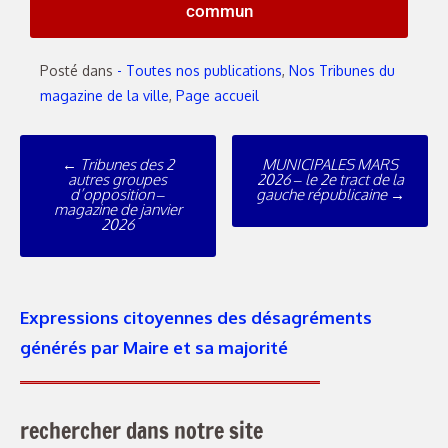
commun
Posté dans
- Toutes nos publications
,
Nos Tribunes du
magazine de la ville
,
Page accueil
←
Tribunes des 2
MUNICIPALES MARS
autres groupes
2026 – le 2e tract de la
d’opposition –
gauche républicaine
→
magazine de janvier
2026
Expressions citoyennes des désagréments
générés par Maire et sa majorité
rechercher dans notre site