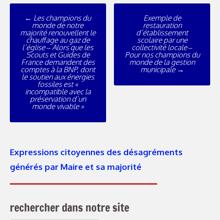
←
Les champions du
Exemple de
monde de notre
restauration
majorité renouvellent le
d’établissement
chauffage au gaz de
scolaire par une
l’église – Alors que les
collectivité locale –
Scouts et Guides de
Pour nos champions du
France demandent des
monde de la gestion
comptes à la BNP, dont
municipale
→
le soutien aux énergies
fossiles est «
incompatible avec la
préservation d’un
monde vivable »
Expressions citoyennes des désagréments
générés par Maire et sa majorité
rechercher dans notre site