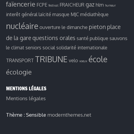
faïencerie
gaz
FCPE
FRAICHEUR
hlm
festival
humour
interêt général
laïcité
masque
MJC
médiathèque
nucléaire
pieton
place
ouverture le dimanche
de la gare
questions orales
santé publique
sauvons
le climat
seniors
social
solidarité internationale
TRIBUNE
école
TRANSPORT
velo
voeux
écologie
MENTIONS LÉGALES
Mentions légales
Thème : Sensible
modernthemes.net