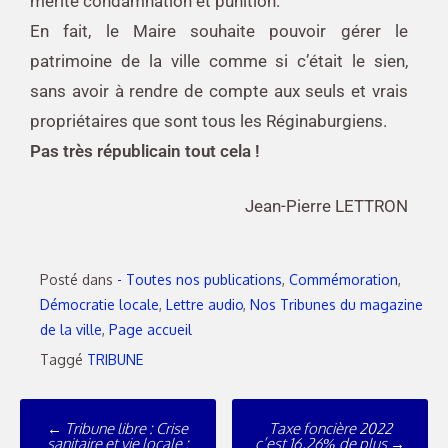
mérite condamnation et punition.
En fait, le Maire souhaite pouvoir gérer le
patrimoine de la ville comme si c’était le sien,
sans avoir à rendre de compte aux seuls et vrais
propriétaires que sont tous les Réginaburgiens.
Pas très républicain tout cela !
Jean-Pierre LETTRON
Posté dans
- Toutes nos publications
,
Commémoration
,
Démocratie locale
,
Lettre audio
,
Nos Tribunes du magazine
de la ville
,
Page accueil
Taggé
TRIBUNE
←
Tribune libre : Crise
Taxe foncière 2022
sanitaire et vie locale :
c’est 16,26% de plus
→