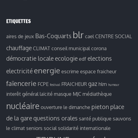
ETIQUETTES
blr
Bas-Coquarts
aires de jeux
cael
CENTRE SOCIAL
chauffage
CLIMAT
conseil municipal
corona
démocratie locale
ecologie
elections
edf
energie
electricité
escrime
espace fraicheur
faïencerie
gaz
FCPE
FRAICHEUR
hlm
festival
humour
interêt général
laïcité
masque
MJC
médiathèque
nucléaire
pieton
place
ouverture le dimanche
de la gare
questions orales
santé publique
sauvons
le climat
seniors
social
solidarité internationale