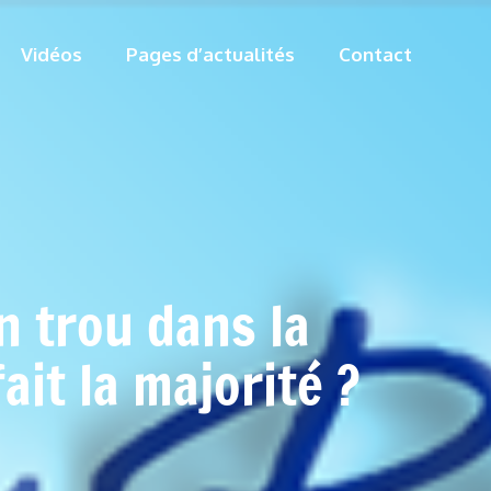
Vidéos
Pages d’actualités
Contact
n trou dans la
ait la majorité ?