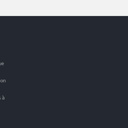
ue
ion
s à