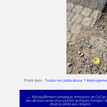
Posté dans
- Toutes nos publications
,
* Aménagement
←
Réchauffement climatique, émissions de Co2 et s
lieu de tout casser pour planter quelques trompe l’œ
disait la vérité aux citoyens