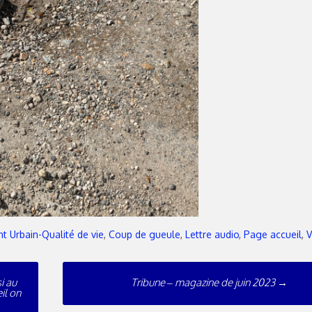
 Urbain-Qualité de vie
,
Coup de gueule
,
Lettre audio
,
Page accueil
,
V
i au
Tribune – magazine de juin 2023
→
il on