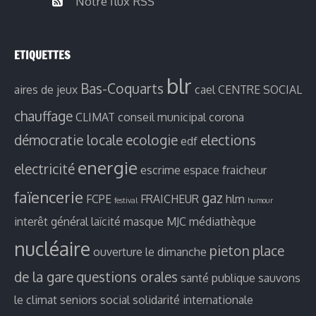
Notre flux RSS
ETIQUETTES
blr
Bas-Coquarts
aires de jeux
cael
CENTRE SOCIAL
chauffage
CLIMAT
conseil municipal
corona
démocratie locale
ecologie
elections
edf
energie
electricité
escrime
espace fraicheur
faïencerie
gaz
FCPE
FRAICHEUR
hlm
festival
humour
interêt général
laïcité
masque
MJC
médiathèque
nucléaire
pieton
place
ouverture le dimanche
de la gare
questions orales
santé publique
sauvons
le climat
seniors
social
solidarité internationale