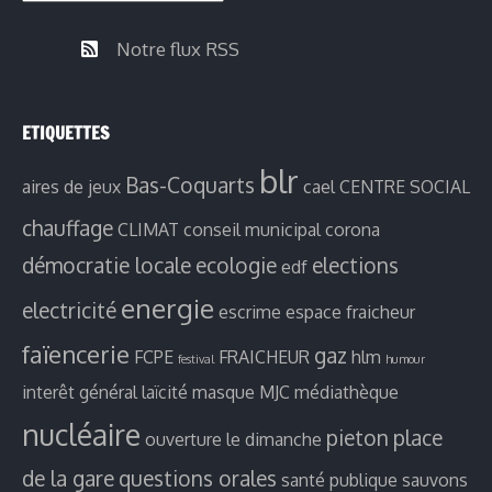
Notre flux RSS
ETIQUETTES
blr
Bas-Coquarts
aires de jeux
cael
CENTRE SOCIAL
chauffage
CLIMAT
conseil municipal
corona
démocratie locale
ecologie
elections
edf
energie
electricité
escrime
espace fraicheur
faïencerie
gaz
FCPE
FRAICHEUR
hlm
festival
humour
interêt général
laïcité
masque
MJC
médiathèque
nucléaire
pieton
place
ouverture le dimanche
de la gare
questions orales
santé publique
sauvons