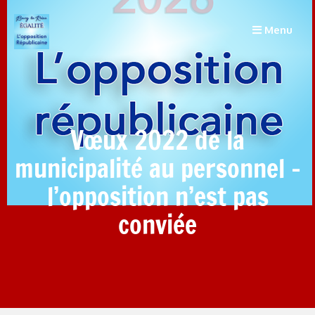
Menu
Vœux 2022 de la
municipalité au personnel –
l’opposition n’est pas
conviée