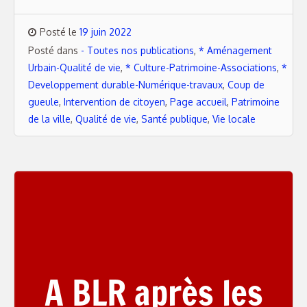
Posté le
19 juin 2022
Posté dans
- Toutes nos publications
,
* Aménagement
Urbain-Qualité de vie
,
* Culture-Patrimoine-Associations
,
*
Developpement durable-Numérique-travaux
,
Coup de
gueule
,
Intervention de citoyen
,
Page accueil
,
Patrimoine
de la ville
,
Qualité de vie
,
Santé publique
,
Vie locale
A BLR après les