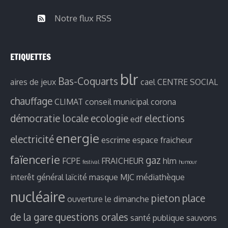
archives
Notre flux RSS
ETIQUETTES
blr
Bas-Coquarts
aires de jeux
cael
CENTRE SOCIAL
chauffage
CLIMAT
conseil municipal
corona
démocratie locale
ecologie
elections
edf
energie
electricité
escrime
espace fraicheur
faïencerie
gaz
FCPE
FRAICHEUR
hlm
festival
humour
interêt général
laïcité
masque
MJC
médiathèque
nucléaire
pieton
place
ouverture le dimanche
de la gare
questions orales
santé publique
sauvons