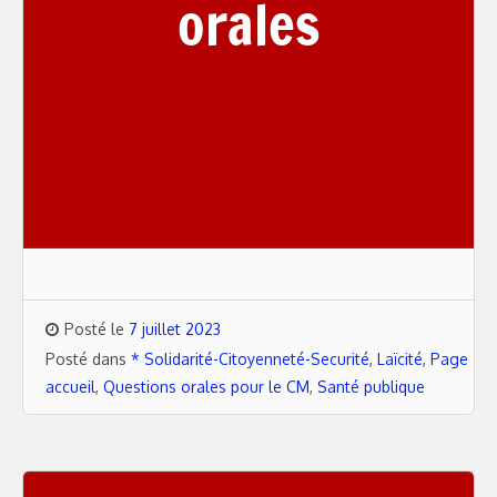
orales
Posté le
7 juillet 2023
Posté dans
* Solidarité-Citoyenneté-Securité
,
Laïcité
,
Page
accueil
,
Questions orales pour le CM
,
Santé publique