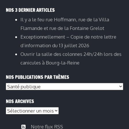
NOS 3 DERNIER ARTICLES
Il y a le feu rue Hoffmann, rue de la Villa
Flamande et rue de la Fontaine Grelot
Exceptionnellement – Copie de notre lettre
d’information du 13 juillet 2026
Ouvrir la salle des colonnes 24h/24h lors des
canicules à Bourg-la-Reine
NOS PUBLICATIONS PAR THÈMES
Nos
publications
NOS ARCHIVES
par
Nos
thèmes
archives
Notre flux RSS