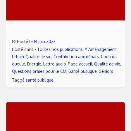
Posté le
14 juin 2023
Posté dans
- Toutes nos publications
,
* Aménagement
Urbain-Qualité de vie
,
Contribution aux débats
,
Coup de
gueule
,
Energie
,
Lettre audio
,
Page accueil
,
Qualité de vie
,
Questions orales pour le CM
,
Santé publique
,
Séniors
Taggé
santé publique