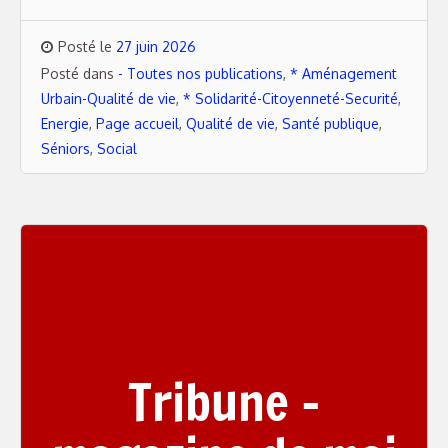
Posté le
27 juin 2026
Posté dans
- Toutes nos publications
,
* Aménagement
Urbain-Qualité de vie
,
* Solidarité-Citoyenneté-Securité
,
Energie
,
Page accueil
,
Qualité de vie
,
Santé publique
,
Séniors
,
Social
Tribune –