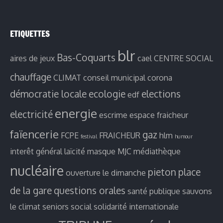
ETIQUETTES
blr
Bas-Coquarts
aires de jeux
cael
CENTRE SOCIAL
chauffage
CLIMAT
conseil municipal
corona
démocratie locale
ecologie
elections
edf
energie
electricité
escrime
espace fraicheur
faïencerie
gaz
FCPE
FRAICHEUR
hlm
festival
humour
interêt général
laïcité
masque
MJC
médiathèque
nucléaire
pieton
place
ouverture le dimanche
de la gare
questions orales
santé publique
sauvons
le climat
seniors
social
solidarité internationale