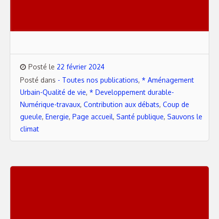
Posté le
22 février 2024
Posté dans
- Toutes nos publications
,
* Aménagement
Urbain-Qualité de vie
,
* Developpement durable-
Numérique-travaux
,
Contribution aux débats
,
Coup de
gueule
,
Energie
,
Page accueil
,
Santé publique
,
Sauvons le
climat