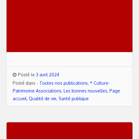
Posté le
3 avril 2024
Posté dans
- Toutes nos publications
,
* Culture-
Patrimoine-Associations
,
Les bonnes nouvelles
,
Page
accueil
,
Qualité de vie
,
Santé publique