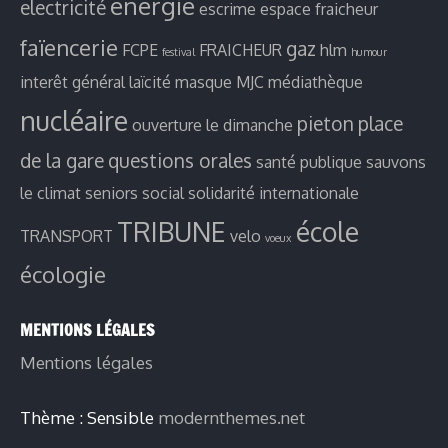
energie
electricité
escrime
espace fraicheur
faïencerie
gaz
FCPE
FRAICHEUR
hlm
festival
humour
interêt général
laïcité
masque
MJC
médiathèque
nucléaire
pieton
place
ouverture le dimanche
de la gare
questions orales
santé publique
sauvons
le climat
seniors
social
solidarité internationale
TRIBUNE
école
TRANSPORT
velo
voeux
écologie
MENTIONS LÉGALES
Mentions légales
Thème : Sensible
modernthemes.net