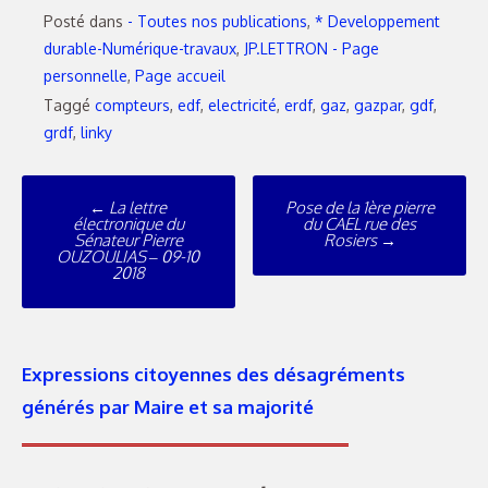
Posté dans
- Toutes nos publications
,
* Developpement
durable-Numérique-travaux
,
JP.LETTRON - Page
personnelle
,
Page accueil
Taggé
compteurs
,
edf
,
electricité
,
erdf
,
gaz
,
gazpar
,
gdf
,
grdf
,
linky
Poste
←
La lettre
Pose de la 1ère pierre
navigation
électronique du
du CAEL rue des
Sénateur Pierre
Rosiers
→
OUZOULIAS – 09-10
2018
Expressions citoyennes des désagréments
générés par Maire et sa majorité