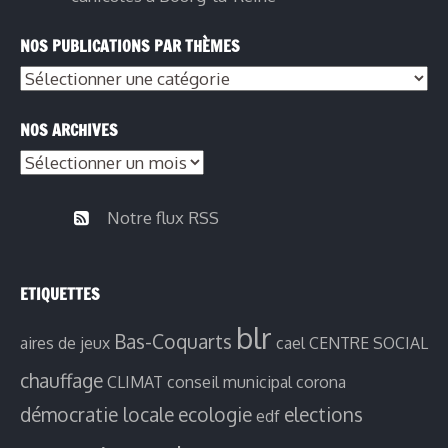
NOS PUBLICATIONS PAR THÈMES
Nos
publications
NOS ARCHIVES
par
Nos
thèmes
archives
Notre flux RSS
ETIQUETTES
blr
Bas-Coquarts
aires de jeux
cael
CENTRE SOCIAL
chauffage
CLIMAT
conseil municipal
corona
démocratie locale
ecologie
elections
edf