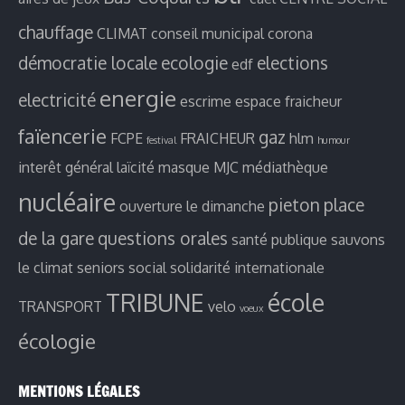
chauffage
CLIMAT
conseil municipal
corona
démocratie locale
ecologie
elections
edf
energie
electricité
escrime
espace fraicheur
faïencerie
gaz
FCPE
FRAICHEUR
hlm
festival
humour
interêt général
laïcité
masque
MJC
médiathèque
nucléaire
pieton
place
ouverture le dimanche
de la gare
questions orales
santé publique
sauvons
le climat
seniors
social
solidarité internationale
TRIBUNE
école
TRANSPORT
velo
voeux
écologie
MENTIONS LÉGALES