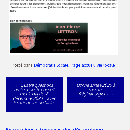
Posté dans
Démocratie locale
,
Page accueil
,
Vie locale
←
Quatre questions
Bonne année 2025 à
orales pour le conseil
tous les
municipal du 18
Réginaburgiens
→
décembre 2024 – avec
les réponses du Maire
Expressions citoyennes des désagréments