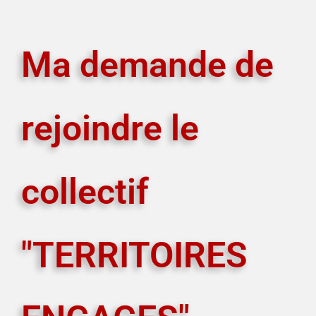
Ma demande de
rejoindre le
collectif
"TERRITOIRES