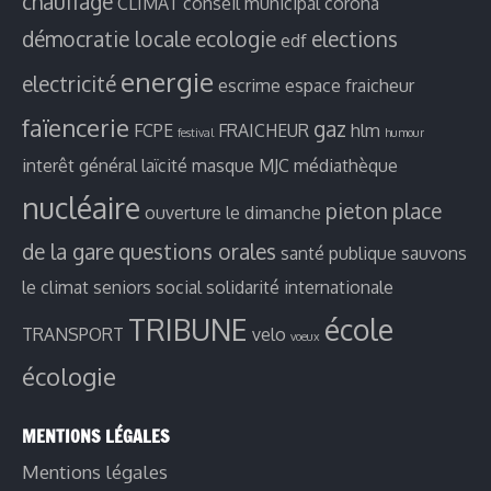
chauffage
CLIMAT
conseil municipal
corona
démocratie locale
ecologie
elections
edf
energie
electricité
escrime
espace fraicheur
faïencerie
gaz
FCPE
FRAICHEUR
hlm
festival
humour
interêt général
laïcité
masque
MJC
médiathèque
nucléaire
pieton
place
ouverture le dimanche
de la gare
questions orales
santé publique
sauvons
le climat
seniors
social
solidarité internationale
TRIBUNE
école
TRANSPORT
velo
voeux
écologie
MENTIONS LÉGALES
Mentions légales