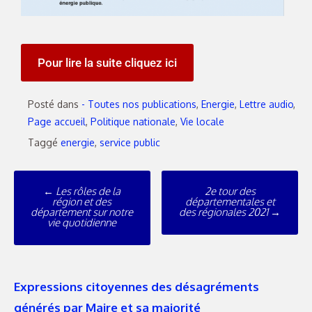
Pour lire la suite cliquez ici
Posté dans
- Toutes nos publications
,
Energie
,
Lettre audio
,
Page accueil
,
Politique nationale
,
Vie locale
Taggé
energie
,
service public
←
Les rôles de la
2e tour des
région et des
départementales et
département sur notre
des régionales 2021
→
vie quotidienne
Expressions citoyennes des désagréments
générés par Maire et sa majorité