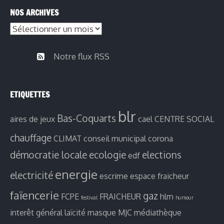
publications
NOS ARCHIVES
par
Nos
thèmes
archives
Notre flux RSS
ETIQUETTES
blr
Bas-Coquarts
aires de jeux
cael
CENTRE SOCIAL
chauffage
CLIMAT
conseil municipal
corona
démocratie locale
ecologie
elections
edf
energie
electricité
escrime
espace fraicheur
faïencerie
gaz
FCPE
FRAICHEUR
hlm
festival
humour
interêt général
laïcité
masque
MJC
médiathèque