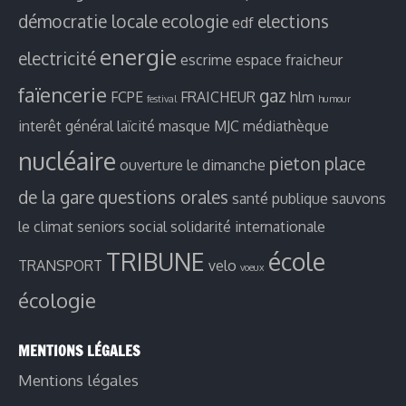
démocratie locale
ecologie
elections
edf
energie
electricité
escrime
espace fraicheur
faïencerie
gaz
FCPE
FRAICHEUR
hlm
festival
humour
interêt général
laïcité
masque
MJC
médiathèque
nucléaire
pieton
place
ouverture le dimanche
de la gare
questions orales
santé publique
sauvons
le climat
seniors
social
solidarité internationale
TRIBUNE
école
TRANSPORT
velo
voeux
écologie
MENTIONS LÉGALES
Mentions légales