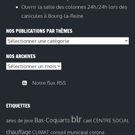
Ouvrir la salle des colonnes 24h/24h lors des
canicules à Bourg-la-Reine
NOS PUBLICATIONS PAR THÈMES
Nos
publications
NOS ARCHIVES
par
Nos
thèmes
archives
Notre flux RSS
ETIQUETTES
blr
Bas-Coquarts
aires de jeux
cael
CENTRE SOCIAL
chauffage
CLIMAT
conseil municipal
corona