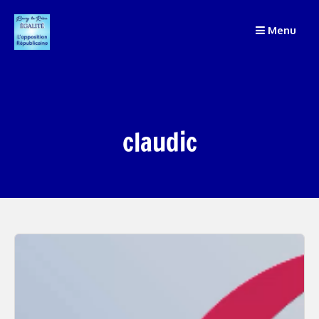
Passer
Menu
au
contenu
claudic