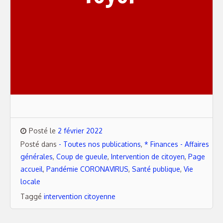
Posté le
2 février 2022
Posté dans
- Toutes nos publications
,
* Finances - Affaires
générales
,
Coup de gueule
,
Intervention de citoyen
,
Page
accueil
,
Pandémie CORONAVIRUS
,
Santé publique
,
Vie
locale
Taggé
intervention citoyenne