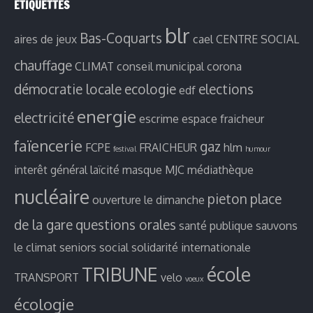
ETIQUETTES
blr
Bas-Coquarts
aires de jeux
cael
CENTRE SOCIAL
chauffage
CLIMAT
conseil municipal
corona
démocratie locale
ecologie
elections
edf
energie
electricité
escrime
espace fraicheur
faïencerie
gaz
FCPE
FRAICHEUR
hlm
festival
humour
interêt général
laïcité
masque
MJC
médiathèque
nucléaire
pieton
place
ouverture le dimanche
de la gare
questions orales
santé publique
sauvons
le climat
seniors
social
solidarité internationale
TRIBUNE
école
TRANSPORT
velo
voeux
écologie