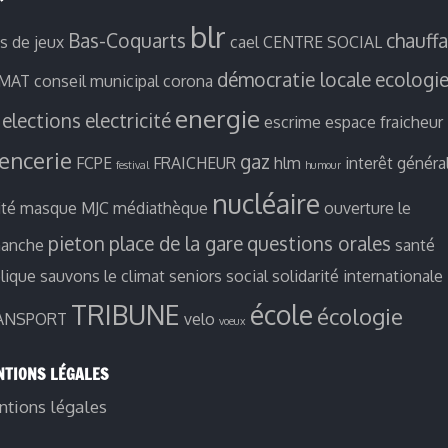
blr
Bas-Coquarts
chauff
es de jeux
cael
CENTRE SOCIAL
démocratie locale
ecologi
IMAT
conseil municipal
corona
energie
elections
electricité
escrime
espace fraicheur
ïencerie
gaz
FCPE
FRAICHEUR
hlm
interêt généra
festival
humour
nucléaire
ité
masque
MJC
médiathèque
ouverture le
pieton
place de la gare
questions orales
manche
santé
lique
sauvons le climat
seniors
social
solidarité internationale
TRIBUNE
école
écologie
ANSPORT
velo
voeux
TIONS LÉGALES
tions légales