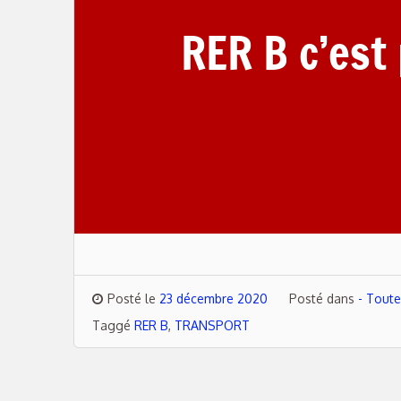
RER B c’est 
Posté le
23 décembre 2020
Posté dans
- Toute
Taggé
RER B
,
TRANSPORT