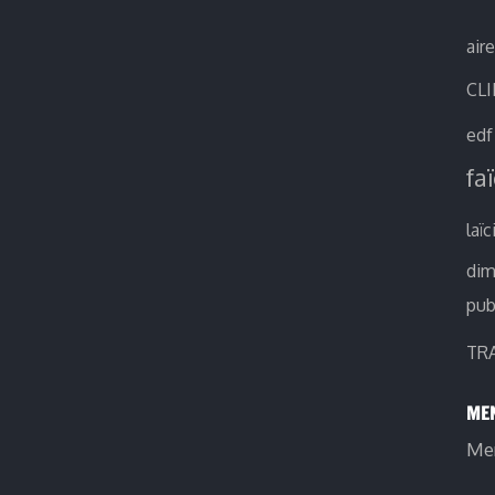
air
CL
edf
fa
laïc
di
pub
TR
MEN
Men