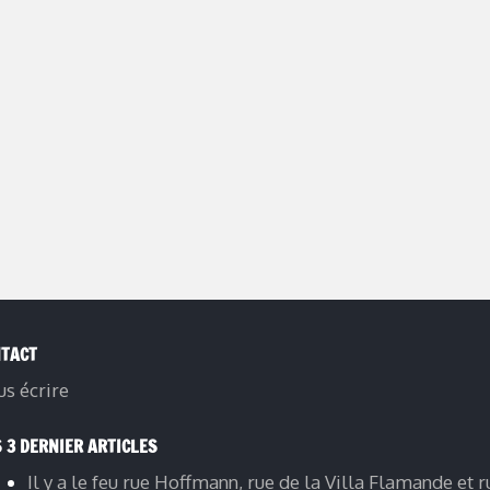
TACT
s écrire
 3 DERNIER ARTICLES
Il y a le feu rue Hoffmann, rue de la Villa Flamande et r