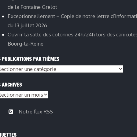
de la Fontaine Grelot
Exceptionnellement – Copie de notre lettre d’informat
du 13 juillet 2026
Ouvrir la salle des colonnes 24h/24h lors des canicule
Bourg-la-Reine
 PUBLICATIONS PAR THÈMES
s
lications
 ARCHIVES
s
èmes
hives
Notre flux RSS
QUETTES