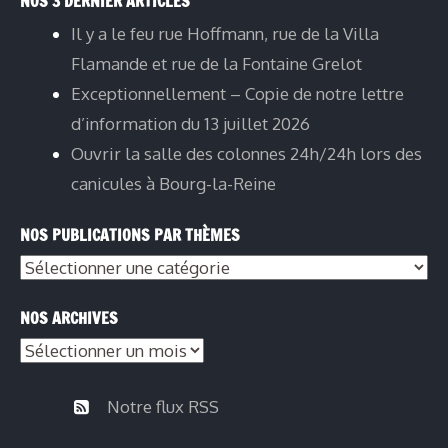
NOS 3 DERNIER ARTICLES
Il y a le feu rue Hoffmann, rue de la Villa
Flamande et rue de la Fontaine Grelot
Exceptionnellement – Copie de notre lettre
d’information du 13 juillet 2026
Ouvrir la salle des colonnes 24h/24h lors des
canicules à Bourg-la-Reine
NOS PUBLICATIONS PAR THÈMES
Nos
publications
NOS ARCHIVES
par
Nos
thèmes
archives
Notre flux RSS