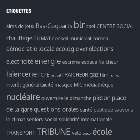
ETIQUETTES
blr
Bas-Coquarts
aires de jeux
cael
CENTRE SOCIAL
chauffage
CLIMAT
conseil municipal
corona
démocratie locale
ecologie
elections
edf
energie
electricité
escrime
espace fraicheur
faïencerie
gaz
FCPE
FRAICHEUR
hlm
festival
humour
interêt général
laïcité
masque
MJC
médiathèque
nucléaire
pieton
place
ouverture le dimanche
de la gare
questions orales
santé publique
sauvons
le climat
seniors
social
solidarité internationale
TRIBUNE
école
TRANSPORT
velo
voeux