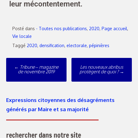
leur mécontentement.
Posté dans
- Toutes nos publications
,
2020
,
Page accueil
,
Vie locale
Taggé
2020
,
densification
,
electorale
,
pépinières
←
Tribune – magazine
Les nouveaux abribus
de novembre 2019
protègent de quoi ?
→
Expressions citoyennes des désagréments
générés par Maire et sa majorité
rechercher dans notre site