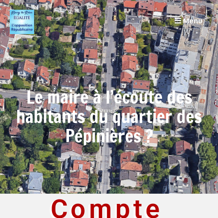
Menu
Le maire à l’écoute des
habitants du quartier des
Pépinières ?
Compte