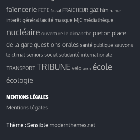
faïencerie
gaz
FCPE
FRAICHEUR
hlm
festival
humour
interêt général
laïcité
masque
MJC
médiathèque
nucléaire
pieton
place
ouverture le dimanche
de la gare
questions orales
santé publique
sauvons
le climat
seniors
social
solidarité internationale
TRIBUNE
école
TRANSPORT
velo
voeux
écologie
MENTIONS LÉGALES
Mentions légales
Thème : Sensible
modernthemes.net