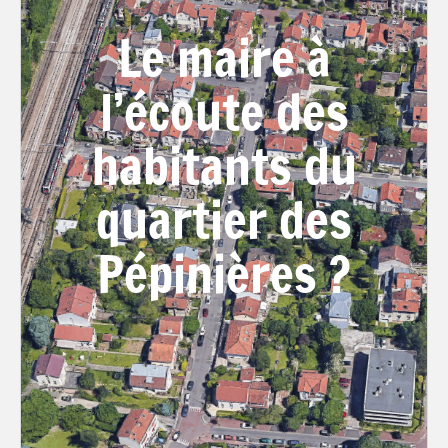
Le maire à
l’écoute des
habitants du
quartier des
Pépinières ?