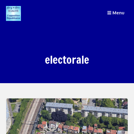
Passer
Menu
au
contenu
electorale