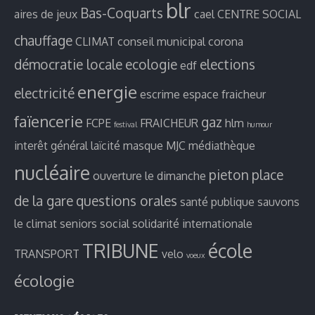
blr
Bas-Coquarts
aires de jeux
cael
CENTRE SOCIAL
chauffage
CLIMAT
conseil municipal
corona
démocratie locale
ecologie
elections
edf
energie
electricité
escrime
espace fraicheur
faïencerie
gaz
FCPE
FRAICHEUR
hlm
festival
humour
interêt général
laïcité
masque
MJC
médiathèque
nucléaire
pieton
place
ouverture le dimanche
de la gare
questions orales
santé publique
sauvons
le climat
seniors
social
solidarité internationale
TRIBUNE
école
TRANSPORT
velo
voeux
écologie