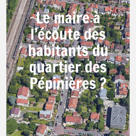
Le maire à
l’écoute des
habitants du
quartier des
Pépinières ?