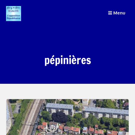
Passer
Menu
au
contenu
pépinières