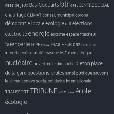
blr
Bas-Coquarts
aires de jeux
cael
CENTRE SOCIAL
chauffage
CLIMAT
conseil municipal
corona
démocratie locale
ecologie
elections
edf
energie
electricité
escrime
espace fraicheur
faïencerie
gaz
FCPE
FRAICHEUR
hlm
festival
humour
interêt général
laïcité
masque
MJC
médiathèque
nucléaire
pieton
place
ouverture le dimanche
de la gare
questions orales
santé publique
sauvons
le climat
seniors
social
solidarité internationale
TRIBUNE
école
TRANSPORT
velo
voeux
écologie