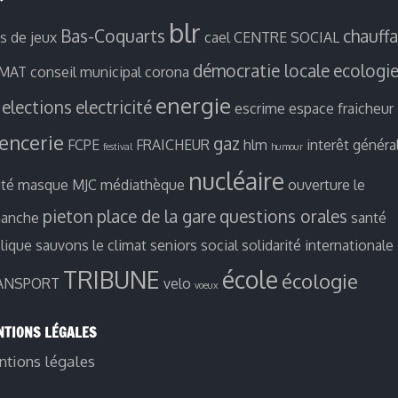
blr
Bas-Coquarts
chauff
es de jeux
cael
CENTRE SOCIAL
démocratie locale
ecologi
IMAT
conseil municipal
corona
energie
elections
electricité
escrime
espace fraicheur
ïencerie
gaz
FCPE
FRAICHEUR
hlm
interêt généra
festival
humour
nucléaire
ité
masque
MJC
médiathèque
ouverture le
pieton
place de la gare
questions orales
manche
santé
lique
sauvons le climat
seniors
social
solidarité internationale
TRIBUNE
école
écologie
ANSPORT
velo
voeux
TIONS LÉGALES
tions légales