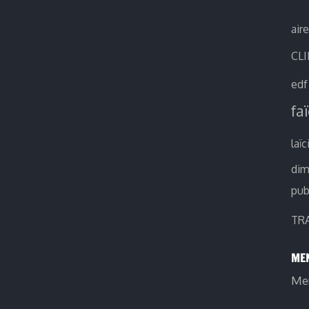
air
CL
edf
fa
laïc
di
pub
TR
MEN
Men