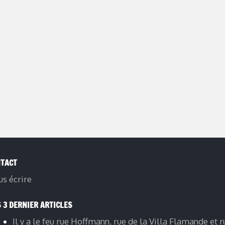
TACT
s écrire
 3 DERNIER ARTICLES
Il y a le feu rue Hoffmann, rue de la Villa Flamande et r