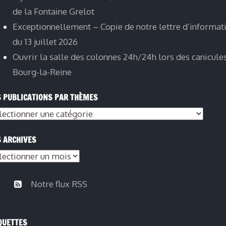
de la Fontaine Grelot
Exceptionnellement – Copie de notre lettre d’informat
du 13 juillet 2026
Ouvrir la salle des colonnes 24h/24h lors des canicule
Bourg-la-Reine
 PUBLICATIONS PAR THÈMES
s
lications
 ARCHIVES
s
èmes
hives
Notre flux RSS
QUETTES