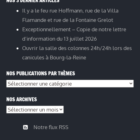
NOS 3 DERNIER ARTICLES
Il y a le feu rue Hoffmann, rue de la Villa
Flamande et rue de la Fontaine Grelot
Exceptionnellement – Copie de notre lettre
d’information du 13 juillet 2026
Ouvrir la salle des colonnes 24h/24h lors des
canicules à Bourg-la-Reine
NOS PUBLICATIONS PAR THÈMES
Nos
publications
NOS ARCHIVES
par
Nos
thèmes
archives
Notre flux RSS