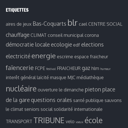
ETIQUETTES
blr
Bas-Coquarts
aires de jeux
cael
CENTRE SOCIAL
chauffage
CLIMAT
conseil municipal
corona
démocratie locale
ecologie
elections
edf
energie
electricité
escrime
espace fraicheur
faïencerie
gaz
FCPE
FRAICHEUR
hlm
festival
humour
interêt général
laïcité
masque
MJC
médiathèque
nucléaire
pieton
place
ouverture le dimanche
de la gare
questions orales
santé publique
sauvons
le climat
seniors
social
solidarité internationale
TRIBUNE
école
TRANSPORT
velo
voeux