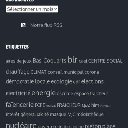
Notre flux RSS
ETIQUETTES
blr
Bas-Coquarts
aires de jeux
cael
CENTRE SOCIAL
chauffage
CLIMAT
conseil municipal
corona
démocratie locale
ecologie
elections
edf
energie
electricité
escrime
espace fraicheur
faïencerie
gaz
FCPE
FRAICHEUR
hlm
festival
humour
interêt général
laïcité
masque
MJC
médiathèque
nucléaire
pieton
place
ouverture le dimanche