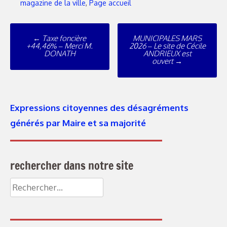
magazine de la ville
,
Page accueil
←
Taxe foncière
MUNICIPALES MARS
+44,46% – Merci M.
2026 – Le site de Cécile
DONATH
ANDRIEUX est
ouvert
→
Expressions citoyennes des désagréments
générés par Maire et sa majorité
rechercher dans notre site