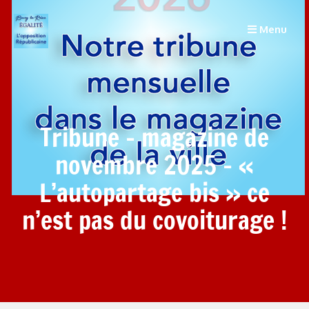
Menu
Tribune – magazine de
novembre 2025 – «
L’autopartage bis » ce
n’est pas du covoiturage !